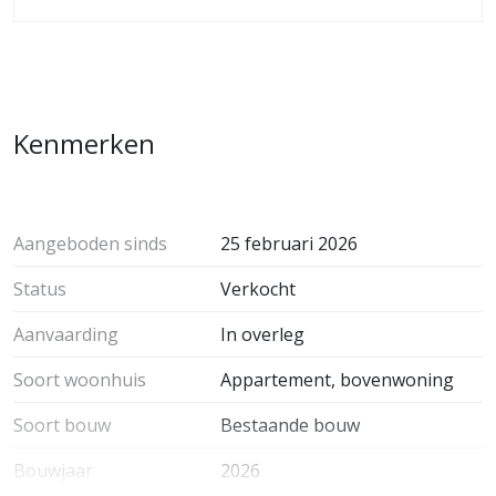
Neem dan gerust contact met ons op via e-mail of
telefoon. Wij sturen je graag de uitgebreide
verkoopinformatie toe en vertellen je meer over de
mogelijkheden.
Kenmerken
Aangeboden sinds
25 februari 2026
Status
Verkocht
Aanvaarding
In overleg
Soort woonhuis
Appartement, bovenwoning
Soort bouw
Bestaande bouw
Bouwjaar
2026