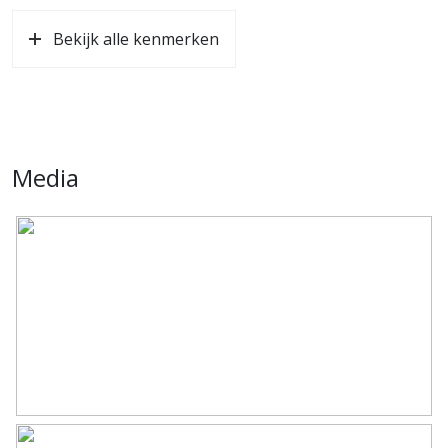
Soort dak
Pannen
Bekijk alle kenmerken
Ligging
In centrum
Oppervlakten en inhoud
Wonen
48 m²
Media
Gebouwgebonden Buitenruimte
8 m²
Perceel
451 m²
Inhoud
120 m³
Indeling
Aantal kamers
2 kamers (1 slaapkamer)
Aantal badkamers
1 badkamer