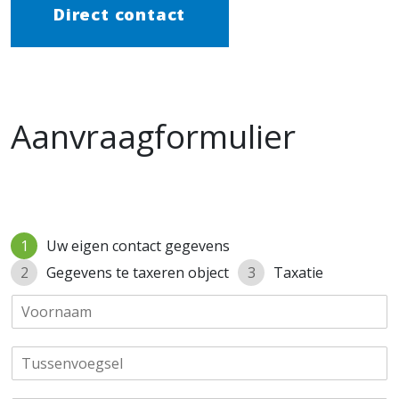
Direct contact
Aanvraagformulier
1
Uw eigen contact gegevens
2
Gegevens te taxeren object
3
Taxatie
V
o
o
T
r
u
n
s
a