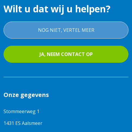
e
n
(
Wilt u dat wij u helpen?
r
v
a
)
r
a
*
a
n
g
v
NOG NIET, VERTEL MEER
e
r
r
a
)
g
e
JA, NEEM CONTACT OP
r
)
Onze gegevens
Stommeerweg 1
1431 ES Aalsmeer