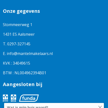
Onze gegevens
Stommeerweg 1
1431 ES Aalsmeer
T.
0297-327145
E.
info@mantelmakelaars.nl
KVK : 34049615
BTW : NL004962394B01
Aangesloten bij
Wat is mijn huis waard?