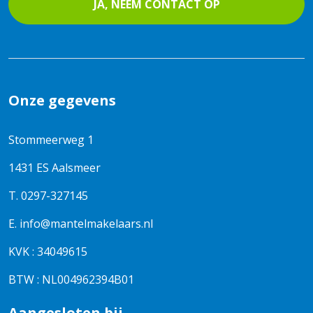
JA, NEEM CONTACT OP
Onze gegevens
Stommeerweg 1
1431 ES Aalsmeer
T.
0297-327145
E.
info@mantelmakelaars.nl
KVK : 34049615
BTW : NL004962394B01
Aangesloten bij