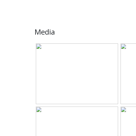
Oppervlakten en inhoud
Wonen
124 m
Overige inpandige ruimte
7 m²
Media
Gebouwgebonden Buitenruimte
33 m²
Perceel
333 m
Inhoud
536 m
Indeling
Aantal kamers
8 kame
Aantal badkamers
1 bad
Badkamervoorzieningen
Douche
Aantal woonlagen
3