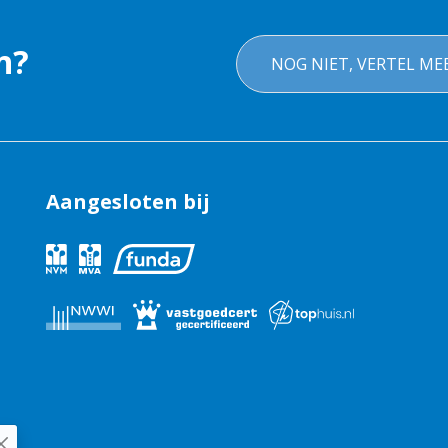
n?
NOG NIET, VERTEL ME
en terrein
Aangesloten bij