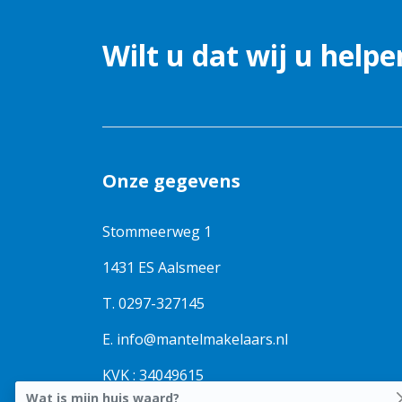
Parkeergelegenheid
Wilt u dat wij u helpe
Soort parkeergelegenheid
Op eig
Onze gegevens
Stommeerweg 1
1431 ES Aalsmeer
T.
0297-327145
E.
info@mantelmakelaars.nl
KVK : 34049615
Wat is mijn huis waard?