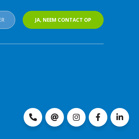
ER
JA, NEEM CONTACT OP
0297-
info@mantelmakelaars.nl
Instagram
Facebook
LinkedI