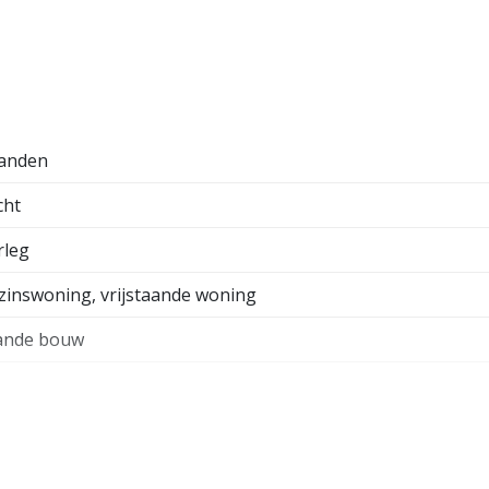
mte. De zijtuin met serre bevindt zich op het zuid-
heid voor het parkeren van uw auto.
aan de rechterkant van de woning om de privacy te
anden
cht
rleg
inswoning, vrijstaande woning
ande bouw
ng
n