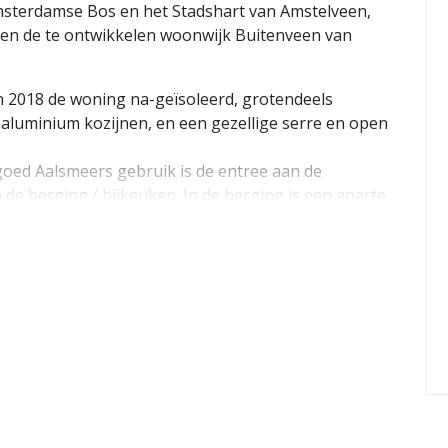
Amsterdamse Bos en het Stadshart van Amstelveen,
 en de te ontwikkelen woonwijk Buitenveen van
n 2018 de woning na-geïsoleerd, grotendeels
 aluminium kozijnen, en een gezellige serre en open
goed Aalsmeers gebruik is de entree aan de
n de berging / bijkeuken. In de berging is een aparte
ger. Vanuit de bijkeuken loopt u naar de woonkamer
die in 2018 geplaatst is. De serre meet 18 m² en
at u in de woonkamer komt treft u het toilet aan en
atuur. De woonkamer, in L-vorm, is ruim en heeft
er is er toegang tot de kelder.
rnieuwde badkamer met inloopdouche, tweede toilet en
. De derde slaapkamer is bereikbaar via een extra
 gebruikt kan worden. Vanuit de achterste kamer is