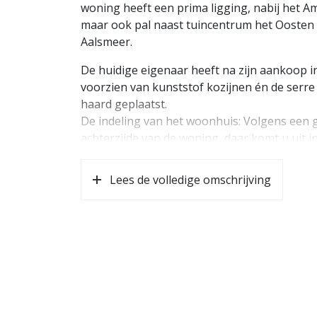
woning heeft een prima ligging, nabij het 
maar ook pal naast tuincentrum het Oosten
Aalsmeer.
De huidige eigenaar heeft na zijn aankoop i
voorzien van kunststof kozijnen én de serre
haard geplaatst.
De indeling van het woonhuis: Volgens een 
achterzijde van de woning, daar komt u uit i
ruimte ingericht voor de wasmachine en dro
of naar de op het zuid-westen gelegen serre 
Lees de volledige omschrijving
wordt als tweede woonkamer gebruikt. Voord
de hoek opgestelde keuken met inbouwappar
een gezellige open haard. Vanuit de woonkam
Op de eerste verdieping bevindt zich de ve
dubbele wastafelmeubel en drie slaapkamers
werkkamer die natuurlijk ook als slaapkamer
er toegang tot het dakterras van 11 m².