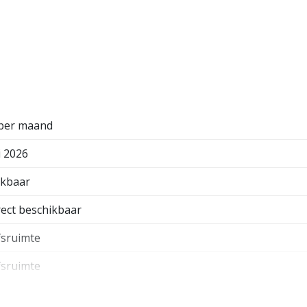
nbaar
 per maand
i 2026
ikbaar
rect beschikbaar
fsruimte
fsruimte
ande bouw