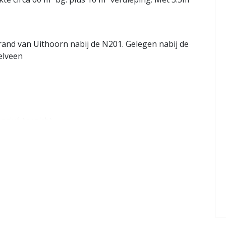
 rand van Uithoorn nabij de N201. Gelegen nabij de
elveen
privé toezicht.
an ca. 60 m² (b. 9 x d. 6.6 meter)
and
j de regels behorende Staat van Bedrijfsactiviteiten