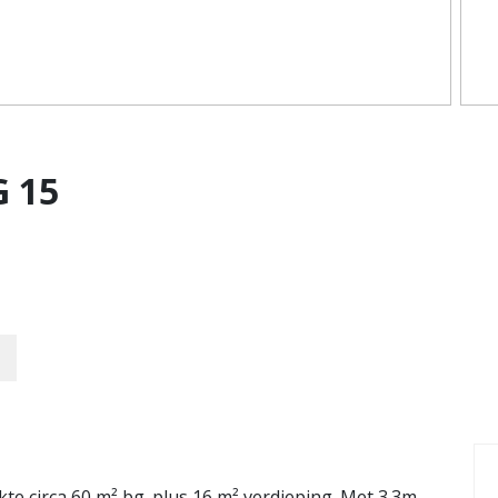
G
15
te circa 60 m² bg. plus 16 m² verdieping. Met 3.3m