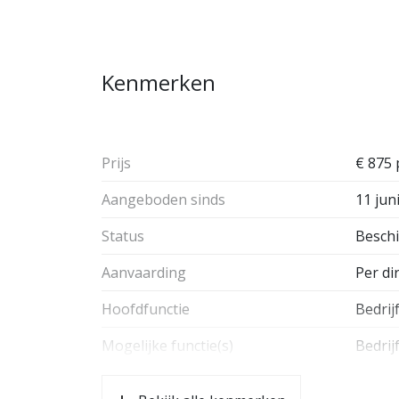
– Overheaddeur 3,30 hoog, elektrisch bedie
– Loopdeur in overheaddeur
– Krachtstroom
Kenmerken
– vloerverwarming
– Keukenblok en toilet
– Parkeerplaats
Prijs
€ 875
Aangeboden sinds
11 jun
Status
Besch
Aanvaarding
Per di
Hoofdfunctie
Bedrij
Mogelijke functie(s)
Bedrij
Soort bouw
Besta