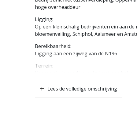
hoge overheaddeur
Ligging:
Op een kleinschalig bedrijventerrein aan de
bloemenveiling, Schiphol, Aalsmeer en Amst
Bereikbaarheid:
Ligging aan een zijweg van de N196
Terrein:
Het terrein is goed beveiligd met een hek en 
Afmetingen:
Lees de volledige omschrijving
De unit heeft een begane grond oppervlakte v
Servicekosten:
Voorschot nutsvoorzieningen € 50,- per ma
Bestemming:
bedrijven in milieu categorie 1 en 2 uit de bi