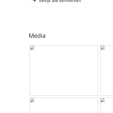
Bekijk alle kenmerken
Bedrijfshal oppervlakte
76 m²
Media