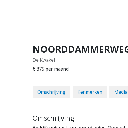
NOORDDAMMERWE
De Kwakel
€ 875
per maand
Omschrijving
Kenmerken
Media
Omschrijving
Bedrijfsunit met tussenverdieping. Oppervlak