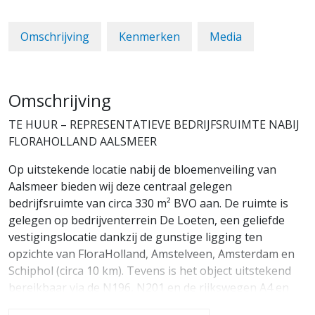
Omschrijving
Kenmerken
Media
Omschrijving
TE HUUR – REPRESENTATIEVE BEDRIJFSRUIMTE NABIJ
FLORAHOLLAND AALSMEER
Op uitstekende locatie nabij de bloemenveiling van
Aalsmeer bieden wij deze centraal gelegen
bedrijfsruimte van circa 330 m² BVO aan. De ruimte is
gelegen op bedrijventerrein De Loeten, een geliefde
vestigingslocatie dankzij de gunstige ligging ten
opzichte van FloraHolland, Amstelveen, Amsterdam en
Schiphol (circa 10 km). Tevens is het object uitstekend
bereikbaar via de N196, N201 en de rijkswegen A4 en
A9.