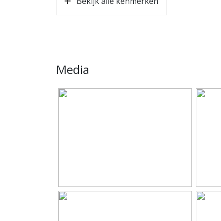
Bekijk alle kenmerken
Kantoorruimte units vanaf
86 m²
Media