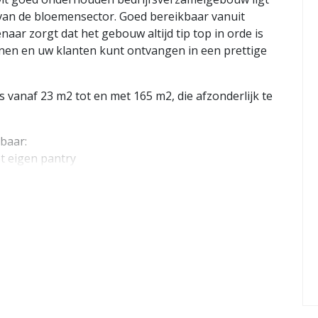
t van de bloemensector. Goed bereikbaar vanuit
ar zorgt dat het gebouw altijd tip top in orde is
nen en uw klanten kunt ontvangen in een prettige
 vanaf 23 m2 tot en met 165 m2, die afzonderlijk te
baar:
t eigen pantry
sief btw en exclusief servicekosten.
ls voorschot wordt € 45,-/m² per jaar aangehouden
beveiliging.
enschappelijke toiletgroepen en keuken.