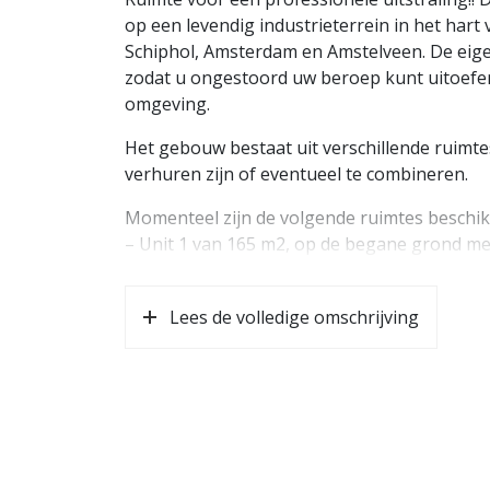
op een levendig industrieterrein in het har
Schiphol, Amsterdam en Amstelveen. De eigena
zodat u ongestoord uw beroep kunt uitoefe
omgeving.
Het gebouw bestaat uit verschillende ruimtes
verhuren zijn of eventueel te combineren.
Momenteel zijn de volgende ruimtes beschik
– Unit 1 van 165 m2, op de begane grond me
– Unit 3 van 119 m2, op de eerste verdieping
– Unit 4 van 86 m2, op de eerste verdieping
Lees de volledige omschrijving
De huurprijs is € 120,- per m2 per jaar, exclu
De servicekosten worden per m² berekend, a
voor o.a. elektra, water, c.v, schoonmaak en 
INDELING: Gemeenschappelijke entree, geme