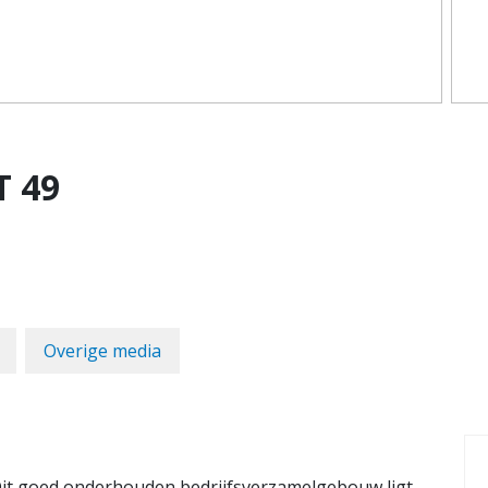
T
49
Overige media
 Dit goed onderhouden bedrijfsverzamelgebouw ligt