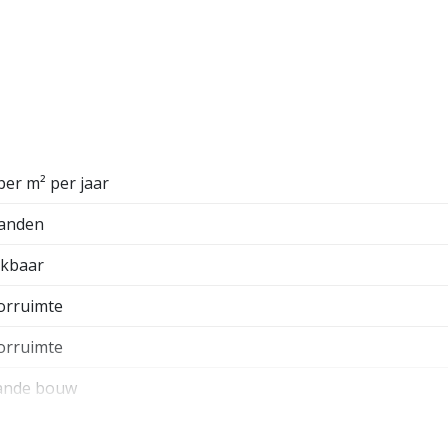
parkeerterrein.
minuten van Schiphol en ca. 20 Autominuten vanaf
HOV verbinding naar o.a. Hoofddorp en Schiphol, het
per m² per jaar
anden
ikbaar
orruimte
orruimte
ande bouw
²